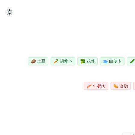
🥔
土豆
🥕
胡萝卜
🥦
花菜
🥣
白萝卜
🥒
🥓
午餐肉
🌭
香肠