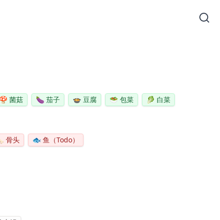
🍄
菌菇
🍆
茄子
🍲
豆腐
🥗
包菜
🥬
白菜

骨头
🐟
鱼（Todo）