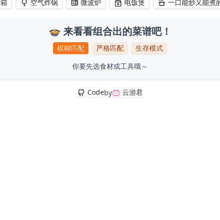
烤箱
空气炸锅
微波炉
电饭煲
一口能炒又能煮
🍲 来看看组合出的菜谱吧！
模糊匹配
严格匹配
生存模式
你要先选食材或工具哦～
Code
云游君
by