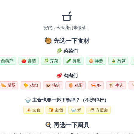
好的，今天我们来做菜！
🥘 先选一下食材
🥬 菜菜们
西葫芦
🍅
番茄
🥬
芹菜
🥒
黄瓜
🧅
洋葱
🎍
莴笋
🥩 肉肉们
🌭
腊肠
🐤
鸡肉
🐷
猪肉
🥚
鸡蛋
🦐
虾
🐮
牛肉

🍚 主食也要一起下锅吗？（不选也行）
🍝
面食
🍞
面包
🍚
米
🍜
方便面
🍳 再选一下厨具